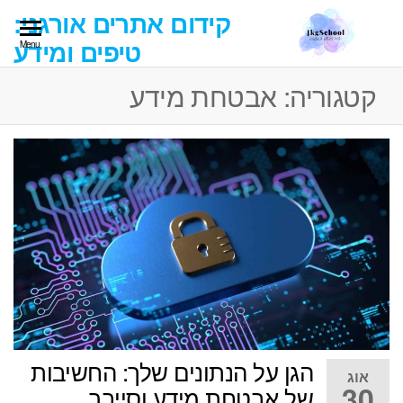
Ski
קידום אתרים אורגני:
t
טיפים ומידע
Menu
th
conten
קטגוריה:
אבטחת מידע
הגן על הנתונים שלך: החשיבות
אוג
30
של אבטחת מידע וסייבר